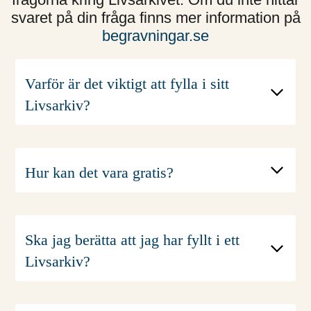
svaret på din fråga finns mer information på
begravningar.se
Varför är det viktigt att fylla i sitt
Livsarkiv?
Du svarar på många frågor och gör det
enklare för dina efterlevande att ordna
det praktiska efter dig.
Hur kan det vara gratis?
Det hjälper både begravningsbyrån
och de efterlevande att ordna en
begravning som du vill ha den. Det
Ska jag berätta att jag har fyllt i ett
sparar tid och gör det enklare.
Livsarkiv?
Livsarkivet har varit en gratis tjänst
Ja, det är viktigt att dina anhöriga vet
sedan 2010.
om det. Det är en trygghet för dem.