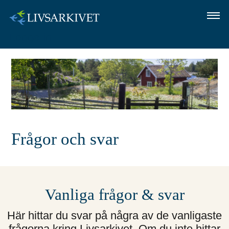
Logga in
OM LIVSARKIVET
SÅ GÖR DU
FRÅGOR OCH SVAR
LOGGA IN
Frågor och svar
Vanliga frågor & svar
Här hittar du svar på några av de vanligaste
frågorna kring Livsarkivet. Om du inte hittar